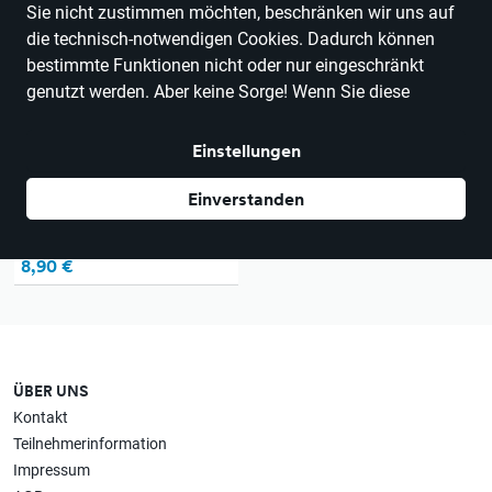
Sie nicht zustimmen möchten, beschränken wir uns auf
die technisch-notwendigen Cookies. Dadurch können
bestimmte Funktionen nicht oder nur eingeschränkt
genutzt werden. Aber keine Sorge! Wenn Sie diese
Funktionen doch nutzen wollen, weisen wir Sie an Ort
und Stelle noch einmal auf die Einstellungen hin, damit
Einstellungen
Sie auch im Nachhinein Ihre Freigabe erteilen können.
Alle Optionen und weitere Details finden Sie in der
Einverstanden
Datenschutzerklärung
.
Messbecher Glas 1 Liter
8,90 €
ÜBER UNS
Kontakt
Teilnehmerinformation
Impressum