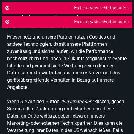
Es ist etwas schiefgelaufen
Wir nutzen Cookies um unsere Dienste
zu erbringen und zu verbessern.
Es ist etwas schiefgelaufen
Datenschutz - Sie entscheiden!
Friesennetz und unsere Partner nutzen Cookies und
Alle Kategorien
Alle Produkte
Angebote
Bürobedarf
Fashion &
andere Technologien, damit unsere Plattformen
zuverlässig und sicher laufen, wir die Performance
Einkaufen in Nordfriesland
Heim & Garten
Küche &
nachvollziehen und Ihnen in Zukunft möglichst relevante
Esszimmer
Küchenhelfer & -utensilien
Messbecher &
Inhalte und personalisierte Werbung zeigen können.
Dosierlöffel
Dafür sammeln wir Daten über unsere Nutzer und das
Messbecher & Dosierlöffel
geräteübergreifende Verhalten in Bezug auf unsere
Angebote.
ALLE FILTER
Wenn Sie auf den Button
"Einverstanden"
klicken, geben
Sie dazu Ihre Zustimmung und erlauben uns, diese
Daten an Dritte weiterzugeben, etwa an unsere
1 Produkt
Marketing- oder externen Technikpartner. Dies kann die
Verarbeitung Ihrer Daten in den USA einschließen. Falls